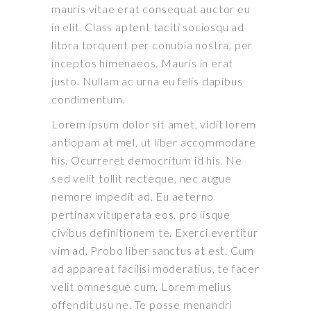
mauris vitae erat consequat auctor eu
in elit. Class aptent taciti sociosqu ad
litora torquent per conubia nostra, per
inceptos himenaeos. Mauris in erat
justo. Nullam ac urna eu felis dapibus
condimentum.
Lorem ipsum dolor sit amet, vidit lorem
antiopam at mel, ut liber accommodare
his. Ocurreret democritum id his. Ne
sed velit tollit recteque, nec augue
nemore impedit ad. Eu aeterno
pertinax vituperata eos, pro iisque
civibus definitionem te. Exerci evertitur
vim ad. Probo liber sanctus at est. Cum
ad appareat facilisi moderatius, te facer
velit omnesque cum. Lorem melius
offendit usu ne. Te posse menandri